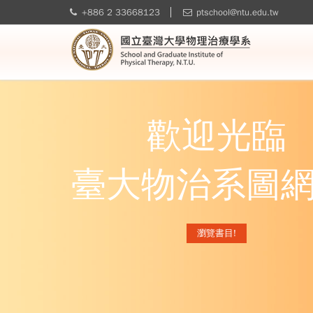
+886 2 33668123
ptschool@ntu.edu.tw
歡迎光臨
臺大物治系圖網
瀏覽書目!