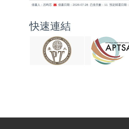
借書人：呂昀芯
借書日期：2026-07-28 已借天數：11 預定歸還日期：20
快速連結